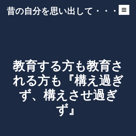
Skip
昔の自分を思い出して・・・
to
Men
content
Toggl
教育する方も教育さ
れる方も『構え過ぎ
ず、構えさせ過ぎ
ず』